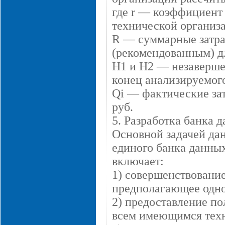
где r — коэффициент 
технической организ
R — суммарные затра
(рекомендованным) дл
Н1 и Н2 — незавершен
конец анализируемого
Qi — фактические затр
руб.
5. Разработка банка 
Основной задачей дан
единого банка данны
включает:
1) совершенствовани
предполагающее одно
2) предоставление п
всем имеющимся техн