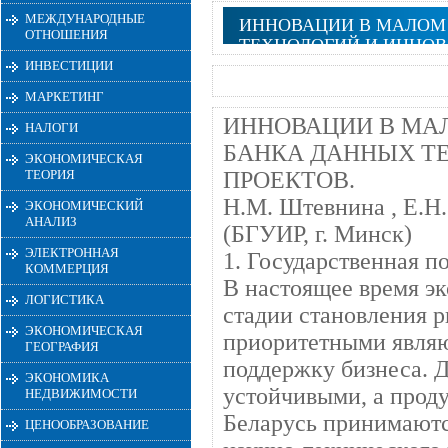
МЕЖДУНАРОДНЫЕ
ИННОВАЦИИ В МАЛОМ 
ОТНОШЕНИЯ
ТЕХНОЛОГИЙ И ИННО
ИНВЕСТИЦИИ
МАРКЕТИНГ
ИННОВАЦИИ В МАЛ
НАЛОГИ
БАНКА ДАННЫХ Т
ЭКОНОМИЧЕСКАЯ
ТЕОРИЯ
ПРОЕКТОВ.
Н.М. Штевнина , Е.Н
ЭКОНОМИЧЕСКИЙ
АНАЛИЗ
(БГУИР, г. Минск)
ЭЛЕКТРОННАЯ
1. Государственная п
КОММЕРЦИЯ
В настоящее время э
ЛОГИСТИКА
стадии становления 
ЭКОНОМИЧЕСКАЯ
приоритетными являю
ГЕОГРАФИЯ
поддержку бизнеса. 
ЭКОНОМИКА
устойчивыми, а прод
НЕДВИЖИМОСТИ
Беларусь принимаютс
ЦЕНООБРАЗОВАНИЕ