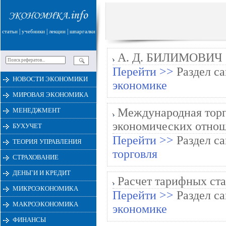
|
|
|
статьи
учебники
лекции
шпаргалки
А. Д. БИЛИМОВИЧ
Перейти >>
Раздел са
НОВОСТИ ЭКОНОМИКИ
экономике
МИРОВАЯ ЭКОНОМИКА
Международная торг
МЕНЕДЖМЕНТ
экономических отно
БУХУЧЕТ
Перейти >>
Раздел са
ТЕОРИЯ УПРАВЛЕНИЯ
торговля
СТРАХОВАНИЕ
ДЕНЬГИ И КРЕДИТ
Расчет тарифных ста
МИКРОЭКОНОМИКА
Перейти >>
Раздел са
МАКРОЭКОНОМИКА
экономике
ФИНАНСЫ