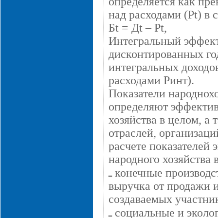
определяется как пр
над расходами (Рt) в 
Бt = Дt – Рt,
Интегральный эффект
дисконтированных го
интегральных доходо
расходами Ринт).
Показатели народнох
определяют эффективн
хозяйства в целом, а 
отраслей, организаци
расчете показателей
народного хозяйства 
ـ конечные производственные результаты. Сюда же относятся и
выручка от продажи 
создаваемых участник
ـ социальные и экологические результаты, определенные из