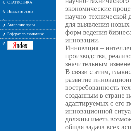
научно-технического 
СТАТИСТИКА
экономические проце
Написать отзыв
научно-технической д
для выявления новых
Авторские права
форм ведения бизнеса
Реферат по экономике
инновации.
Инновация – интелле
производства, реализ
значительным измене
В связи с этим, глав
развитие инновацион
востребованность те
созданным в стране 
адаптируемых с его п
инновационной ситуа
должны иметь возмож
общая задача всех ас