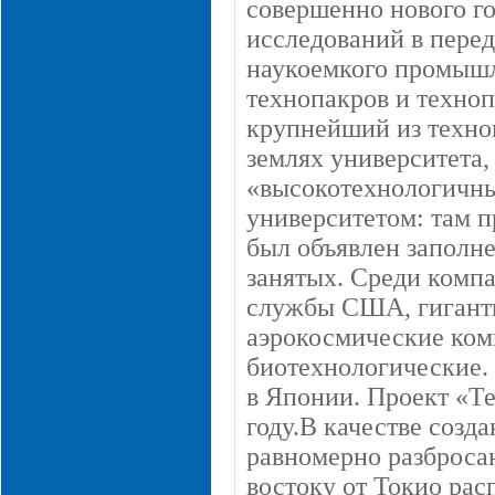
совершенно нового г
исследований в пере
наукоемкого промышл
технопакров и техноп
крупнейший из техно
землях университета,
«высокотехнологичн
университетом: там п
был объявлен заполне
занятых. Среди комп
службы США, гиганты
аэрокосмические ком
биотехнологические.
в Японии. Проект «Те
году.В качестве созд
равномерно разбросан
востоку от Токио рас