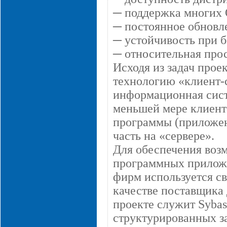
─ поддержка многих 
─ постоянное обновл
─ устойчивость при б
─ относительная прос
Исходя из задач прое
технологию «клиент-с
информационная сист
меньшей мере клиенто
программы (приложени
часть на «сервере».
Для обеспечения воз
программных приложе
фирм используется с
качестве поставщика
проекте служит Sybas
структурированных за