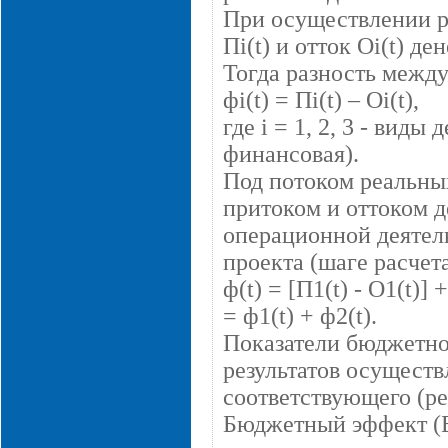
При осуществлении р
Пi(t) и отток Оi(t) д
Тогда разность между
фi(t) = Пi(t) – Оi(t),
где i = 1, 2, 3 - вид
финансовая).
Под потоком реальны
притоком и оттоком 
операционной деятел
проекта (шаге расчета
ф(t) = [П1(t) - O1(t)] +
= ф1(t) + ф2(t).
Показатели бюджетно
результатов осуществ
соответствующего (р
Бюджетный эффект (Бt