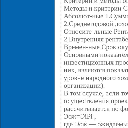
Критерии и методы о
Методы и критерии С
Абсолют-ные 1.Сумма
2.Среднегодовой дох
Относите-льные Рент
2.Внутренняя рентаб
Времен-ные Срок оку
Основными показател
инвестиционных проек
них, являются показа
уровне народного хоз
организации).
В том случае, если т
осуществления проек
рассчитывается по ф
Эож=ЭiРi ,
где Эож — ожидаемый