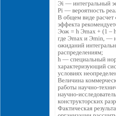
Эi — интегральный э
Рi — вероятность реа
В общем виде расчет
эффекта рекомендует
Эож = h Эmax + (1 – h
где Эmax и Эmin, — 
ожиданий интегральн
распределениям;
h — специальный нор
характеризующий сис
условиях неопределен
Величина коммерческо
работы научно-техни
научно-исследовател
конструкторских разр
Фактическая результ
организации рассчит