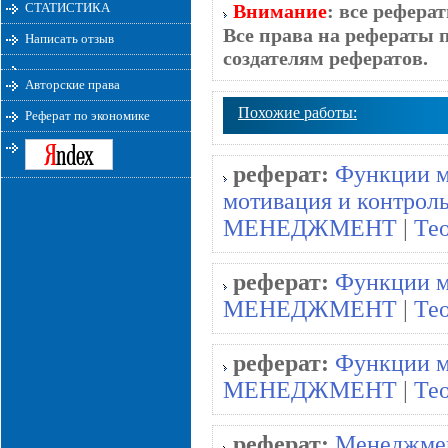
СТАТИСТИКА
Внимание
: все рефера
Все права на рефераты 
Написать отзыв
создателям рефератов.
Авторские права
Похожие работы:
Реферат по экономике
реферат:
Функции м
мотивация и контрол
МЕНЕДЖМЕНТ
|
Те
реферат:
Функции 
МЕНЕДЖМЕНТ
|
Те
реферат:
Функции м
МЕНЕДЖМЕНТ
|
Те
реферат:
Менеджмен