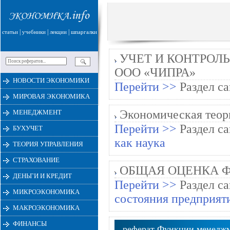
|
|
|
статьи
учебники
лекции
шпаргалки
УЧЕТ И КОНТРОЛ
ООО «ЧИПРА»
НОВОСТИ ЭКОНОМИКИ
Перейти >>
Раздел са
МИРОВАЯ ЭКОНОМИКА
Экономическая теор
МЕНЕДЖМЕНТ
Перейти >>
Раздел са
БУХУЧЕТ
как наука
ТЕОРИЯ УПРАВЛЕНИЯ
СТРАХОВАНИЕ
ОБЩАЯ ОЦЕНКА Ф
ДЕНЬГИ И КРЕДИТ
Перейти >>
Раздел са
МИКРОЭКОНОМИКА
состояния предприят
МАКРОЭКОНОМИКА
ФИНАНСЫ
реферат Функции менеджм