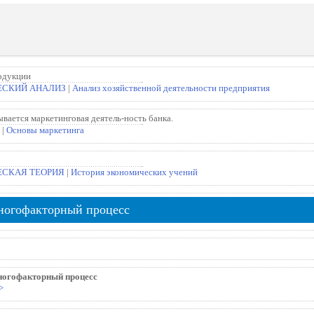
одукции
СКИЙ АНАЛИЗ
|
Анализ хозяйственной деятельности предприятия
вается маркетинговая деятель-ность банка.
|
Основы маркетинга
СКАЯ ТЕОРИЯ
|
История экономических учений
многофакторный процесс
ногофакторный процесс
>