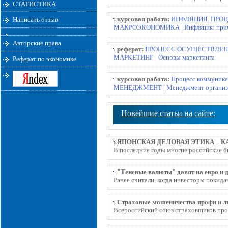
СТАТИСТИКА
курсовая работа:
ИНФЛЯЦИЯ. ПРО
Написать отзыв
МАКРОЭКОНОМИКА
|
Инфляция: при
Авторские права
реферат:
ПРОЦЕСС ОСУЩЕСТВЛЕН
МАРКЕТИНГ
|
Основы маркетинга
Реферат по экономике
курсовая работа:
Процесс коммуника
МЕНЕДЖМЕНТ
|
Менеджмент органи
Новейшие статьи на сайте:
ЯПОНСКАЯ ДЕЛОВАЯ ЭТИКА – 
В последние годы многие российские б
"Теневые валюты" давят на евро и 
Ранее считали, когда инвесторы покида
Страховые мошеничества профи и л
Всероссийский союз страховщиков пров