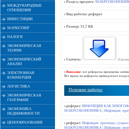
Раздел, предмет:
МАКРОЭКОНОМИ
МЕЖДУНАРОДНЫЕ
ОТНОШЕНИЯ
Вид работы:
реферат
ИНВЕСТИЦИИ
Размер:
51,7 КБ
МАРКЕТИНГ
НАЛОГИ
ЭКОНОМИЧЕСКАЯ
ТЕОРИЯ
ЭКОНОМИЧЕСКИЙ
Скачать:
(Скачен
АНАЛИЗ
Внимание
: все рефераты проверены антив
ЭЛЕКТРОННАЯ
Все права на рефераты принадлежат владел
КОММЕРЦИЯ
ЛОГИСТИКА
Похожие работы:
ЭКОНОМИЧЕСКАЯ
ГЕОГРАФИЯ
реферат:
ИНФЛЯЦИЯ КАК МНОГОФАК
ЭКОНОМИКА
МАКРОЭКОНОМИКА
|
Инфляция: при
НЕДВИЖИМОСТИ
ЦЕНООБРАЗОВАНИЕ
реферат:
Инфляция: причины, сущнос
МАКРОЭКОНОМИКА
|
Инфляция: при