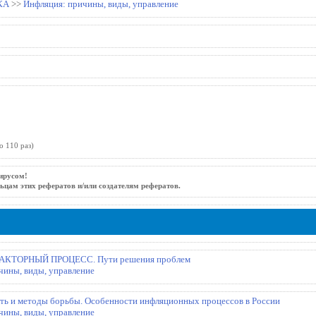
КА
>>
Инфляция: причины, виды, управление
о 110 раз)
ирусом!
ьцам этих рефератов и/или создателям рефератов.
ТОРНЫЙ ПРОЦЕСС. Пути решения проблем
чины, виды, управление
ть и методы борьбы. Особенности инфляционных процессов в России
чины, виды, управление