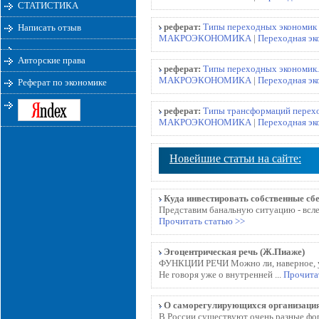
СТАТИСТИКА
реферат:
Типы переходных экономик
Написать отзыв
МАКРОЭКОНОМИКА
|
Переходная эк
Авторские права
реферат:
Типы переходных экономик.
МАКРОЭКОНОМИКА
|
Переходная эк
Реферат по экономике
реферат:
Типы трансформаций перех
МАКРОЭКОНОМИКА
|
Переходная эк
Новейшие статьи на сайте:
Куда инвестировать собственные сб
Представим банальную ситуацию - всле
Прочитать статью >>
Эгоцентрическая речь (Ж.Пиаже)
ФУНКЦИИ РЕЧИ Можно ли, наверное, утв
Не говоря уже о внутренней ...
Прочита
О саморегулирующихся организаци
В России существуют очень разные фор