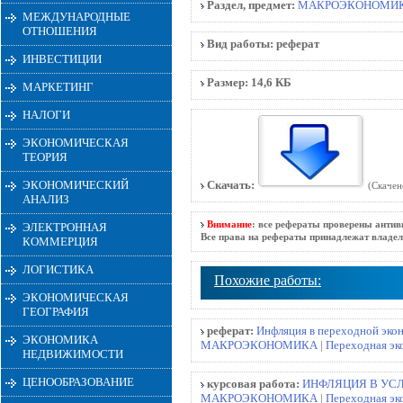
Раздел, предмет:
МАКРОЭКОНОМИ
МЕЖДУНАРОДНЫЕ
ОТНОШЕНИЯ
Вид работы:
реферат
ИНВЕСТИЦИИ
Размер:
14,6 КБ
МАРКЕТИНГ
НАЛОГИ
ЭКОНОМИЧЕСКАЯ
ТЕОРИЯ
ЭКОНОМИЧЕСКИЙ
Скачать:
(Скачен
АНАЛИЗ
Внимание
: все рефераты проверены антив
ЭЛЕКТРОННАЯ
Все права на рефераты принадлежат владел
КОММЕРЦИЯ
ЛОГИСТИКА
Похожие работы:
ЭКОНОМИЧЕСКАЯ
ГЕОГРАФИЯ
реферат:
Инфляция в переходной эко
ЭКОНОМИКА
МАКРОЭКОНОМИКА
|
Переходная эк
НЕДВИЖИМОСТИ
ЦЕНООБРАЗОВАНИЕ
курсовая работа:
ИНФЛЯЦИЯ В УС
МАКРОЭКОНОМИКА
|
Переходная эк