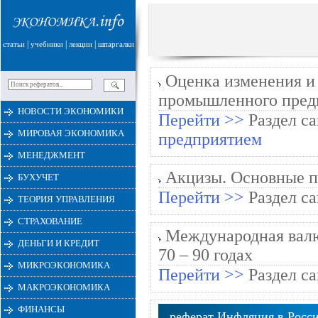
|
|
|
статьи
учебники
лекции
шпаргалки
Оценка изменения и 
промышленного пред
НОВОСТИ ЭКОНОМИКИ
Перейти >>
Раздел са
МИРОВАЯ ЭКОНОМИКА
предприятием
МЕНЕДЖМЕНТ
Акцизы. Основные п
БУХУЧЕТ
Перейти >>
Раздел са
ТЕОРИЯ УПРАВЛЕНИЯ
СТРАХОВАНИЕ
Международная валют
ДЕНЬГИ И КРЕДИТ
70 – 90 годах
МИКРОЭКОНОМИКА
Перейти >>
Раздел са
МАКРОЭКОНОМИКА
ФИНАНСЫ
реферат Инфляция в Росс