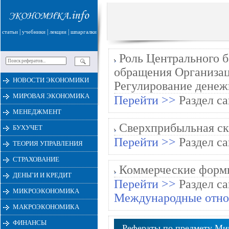
|
|
|
статьи
учебники
лекции
шпаргалки
Роль Центрального б
обращения Организац
НОВОСТИ ЭКОНОМИКИ
Регулирование денеж
МИРОВАЯ ЭКОНОМИКА
Перейти >>
Раздел са
МЕНЕДЖМЕНТ
Сверхприбыльная ск
БУХУЧЕТ
Перейти >>
Раздел са
ТЕОРИЯ УПРАВЛЕНИЯ
СТРАХОВАНИЕ
Коммерческие формы
ДЕНЬГИ И КРЕДИТ
Перейти >>
Раздел са
МИКРОЭКОНОМИКА
Международные отн
МАКРОЭКОНОМИКА
ФИНАНСЫ
Рефераты по предмету Ми