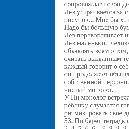
сопровождает свои д
Лев устраивается за с
рисунок... Мне бы хо
Надо бы большую бума
Лев переворачивает и
Лев маленький челов
объявлять всем о том
считать вызванным т
каждый говорит о себе
он продолжает объявля
собственной персоной
чистый монолог.
У Пи монолог встреча
ребенку случается го
ритмизировать свое д
53. Пи берет тетрадь
3, 4, 5, 6, 6... 9, 8, 8