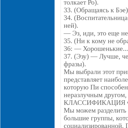
толкает Ро).
33. (Обращаясь к Бэе)
34. (Воспитательница 
ней).
— Эз, иди, это еще не
35. (Ни к кому не об
36: — Хорошенькие...
37. (Эзу) — Лучше, ч
фразы).
Мы выбрали этот прим
представляет наибол
которую Пи способен:
неразлучным другом, 
КЛАССИФИКАЦИЯ 
Мы можем разделить 
большие группы, кот
социализированной. 