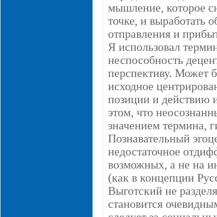
мышление, которое сн
точке, и выработать
отправления и прибы
Я использовал терми
неспособность децен
перспективу. Может б
исходное центрирован
позиции и действию и
этом, что неосознанн
значением термина, г
Познавательный эгоце
недостаточное отдиф
возможных, а не на 
(как в концепции Рус
Выготский не разделял
становится очевидным