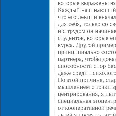
которые выражены яз
Каждый начинающий п
что его лекции внача
для себя, только со 
и с трудом он начинае
студентов, которые ещ
курса. Другой пример
принципиально состои
партнера, чтобы дока
способности спор бес
даже среди психолого
По этой причине, ста
мышлением с точки з
центрирования, я пыт
специальная эгоцент
от кооперативной реч
детей я посвятил этой