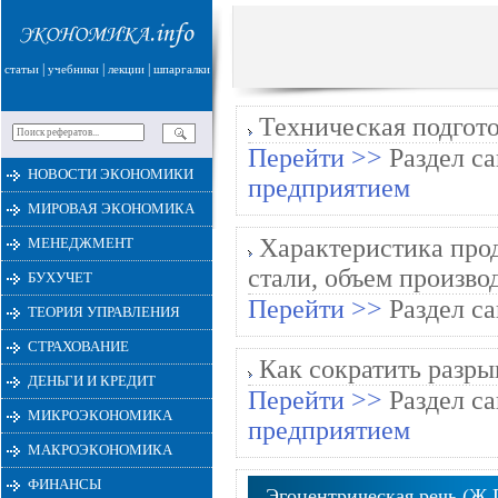
|
|
|
статьи
учебники
лекции
шпаргалки
Техническая подгото
Перейти >>
Раздел са
НОВОСТИ ЭКОНОМИКИ
предприятием
МИРОВАЯ ЭКОНОМИКА
Характеристика прод
МЕНЕДЖМЕНТ
стали, объем производ
БУХУЧЕТ
Перейти >>
Раздел са
ТЕОРИЯ УПРАВЛЕНИЯ
СТРАХОВАНИЕ
Как сократить разры
ДЕНЬГИ И КРЕДИТ
Перейти >>
Раздел са
МИКРОЭКОНОМИКА
предприятием
МАКРОЭКОНОМИКА
ФИНАНСЫ
Эгоцентрическая речь (Ж.