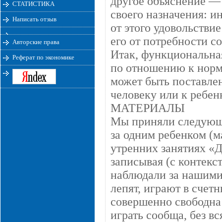
другое объяснение — 
СТАТИСТИКА
своего назначения: и
Написать отзыв
от этого удовольствие
его от потребности с
Авторские права
Итак, функциональна
Реферат по экономике
по отношению к норма
может быть поставле
человеку или к ребенк
МАТЕРИАЛЫ
Мы приняли следующу
за одним ребенком (м
утренних занятиях «
записывая (с контекст
наблюдали за нашими 
лепят, играют в счетн
совершенно свободна
играть сообща, без в