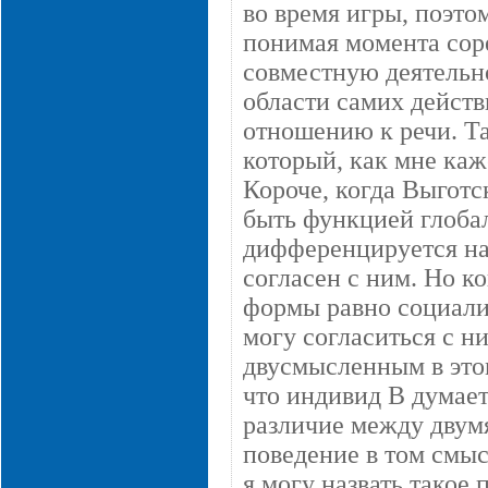
во время игры, поэто
понимая момента соре
совместную деятельнос
области самих действ
отношению к речи. Т
который, как мне каж
Короче, когда Выготс
быть функцией глоба
дифференцируется на
согласен с ним. Но ко
формы равно социали
могу согласиться с н
двусмысленным в этом
что индивид В думает 
различие между двумя
поведение в том смыс
я могу назвать такое