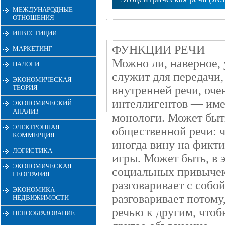
МЕЖДУНАРОДНЫЕ
ОТНОШЕНИЯ
ИНВЕСТИЦИИ
ФУНКЦИИ РЕЧИ
МАРКЕТИНГ
Можно ли, наверное, 
НАЛОГИ
служит для передачи,
ЭКОНОМИЧЕСКАЯ
ТЕОРИЯ
внутренней речи, оче
интеллигентов — име
ЭКОНОМИЧЕСКИЙ
АНАЛИЗ
монологи. Может быть
ЭЛЕКТРОННАЯ
общественной речи: ч
КОММЕРЦИЯ
иногда вину на фикти
ЛОГИСТИКА
игры. Может быть, в 
ЭКОНОМИЧЕСКАЯ
социальных привычек»
ГЕОГРАФИЯ
разговаривает с собой
ЭКОНОМИКА
разговаривает потому
НЕДВИЖИМОСТИ
речью к другим, чтоб
ЦЕНООБРАЗОВАНИЕ