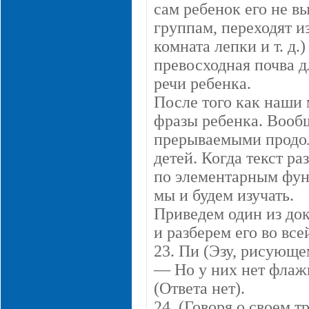
сам ребенок его не в
группам, переходят и
комната лепки и т. д.
превосходная почва 
речи ребенка.
После того как наши
фразы ребенка. Вооб
прерываемыми продо
детей. Когда текст р
по элементарным фун
мы и будем изучать.
Приведем один из до
и разберем его во все
23. Пи (Эзу, рисующе
— Но у них нет флажк
(Ответа нет).
24. (Говоря о своем т