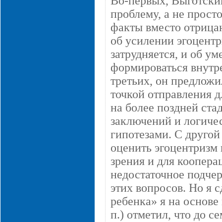
Во-первых, Выготски
проблему, а не прост
факты вместо отрицан
об усилении эгоцентр
затрудняется, и об у
формироваться внутре
третьих, он предложи
точкой отправления д
на более поздней ста
заключений и логиче
гипотезами. С другой
оценить эгоцентризм 
зрения и для коопера
недостаточное подче
этих вопросов. Но я 
ребенка» я на основе 
п.) отметил, что до с