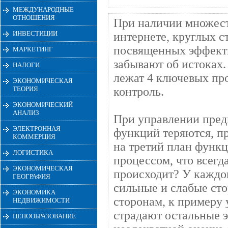
МЕЖДУНАРОДНЫЕ
ОТНОШЕНИЯ
При наличии множест
ИНВЕСТИЦИИ
интернете, круглых 
посвященных эффект
МАРКЕТИНГ
забывают об истоках
НАЛОГИ
лежат 4 ключевых про
ЭКОНОМИЧЕСКАЯ
ТЕОРИЯ
контроль.
ЭКОНОМИЧЕСКИЙ
АНАЛИЗ
При управлении пред
ЭЛЕКТРОННАЯ
функций теряются, п
КОММЕРЦИЯ
на третий план функц
ЛОГИСТИКА
процессом, что всегда
ЭКОНОМИЧЕСКАЯ
происходит? У каждог
ГЕОГРАФИЯ
сильные и слабые ст
ЭКОНОМИКА
сторонам, к примеру 
НЕДВИЖИМОСТИ
страдают остальные 
ЦЕНООБРАЗОВАНИЕ