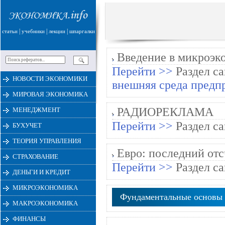
|
|
|
статьи
учебники
лекции
шпаргалки
Введение в микроэк
Перейти >>
Раздел са
НОВОСТИ ЭКОНОМИКИ
внешняя среда предп
МИРОВАЯ ЭКОНОМИКА
РАДИОРЕКЛАМA
МЕНЕДЖМЕНТ
Перейти >>
Раздел са
БУХУЧЕТ
ТЕОРИЯ УПРАВЛЕНИЯ
Евро: последний отс
СТРАХОВАНИЕ
Перейти >>
Раздел са
ДЕНЬГИ И КРЕДИТ
МИКРОЭКОНОМИКА
Фундаментальные основы
МАКРОЭКОНОМИКА
ФИНАНСЫ