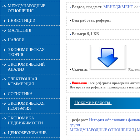
МЕЖДУНАРОДНЫЕ
Раздел, предмет:
МЕНЕДЖМЕНТ
>>
ОТНОШЕНИЯ
Вид работы:
реферат
ИНВЕСТИЦИИ
МАРКЕТИНГ
Размер:
9,1 КБ
НАЛОГИ
ЭКОНОМИЧЕСКАЯ
ТЕОРИЯ
ЭКОНОМИЧЕСКИЙ
АНАЛИЗ
Скачать:
(Скачен
ЭЛЕКТРОННАЯ
Внимание
: все рефераты проверены антив
КОММЕРЦИЯ
Все права на рефераты принадлежат владел
ЛОГИСТИКА
Похожие работы:
ЭКОНОМИЧЕСКАЯ
ГЕОГРАФИЯ
ЭКОНОМИКА
реферат:
История образования фина
НЕДВИЖИМОСТИ
групп
МЕЖДУНАРОДНЫЕ ОТНОШЕНИЯ
|
М
ЦЕНООБРАЗОВАНИЕ