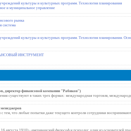
учреждений культуры и культурных программ. Технология планирования
ное и муниципальное управление
ансового рынка
я система
учреждений культуры и культурных программ. Технология планирования. Осн
АНСОВЫЙ ИНСТРУМЕНТ
в, директор финансовой компании "Рабикон")
ия существуют в таких трех формах: международная торговля, международна
я менеджеров
с тем, что любые попытки даже текущего контроля сотрудники воспринимают к
 16 августа 1910) - американский философ и психолог, один из основателей пр