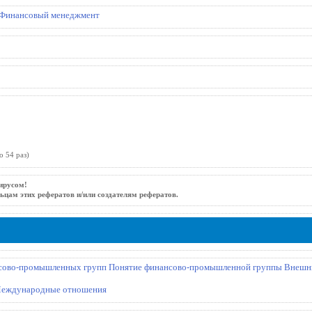
Финансовый менеджмент
о 54 раз)
ирусом!
ьцам этих рефератов и/или создателям рефератов.
нсово-промышленных групп Понятие финансово-промышленной группы Внешн
еждународные отношения