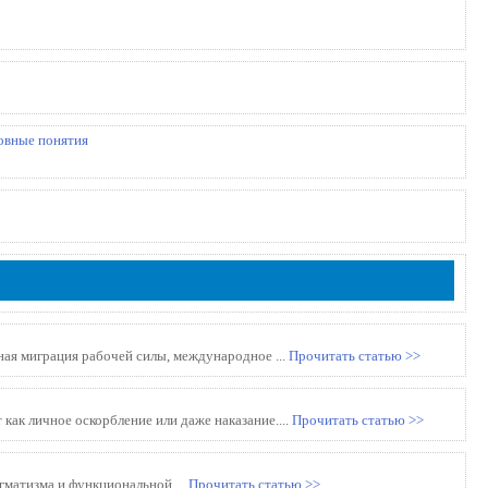
овные понятия
я миграция рабочей силы, международное ...
Прочитать статью >>
ак личное оскорбление или даже наказание....
Прочитать статью >>
агматизма и функциональной ...
Прочитать статью >>