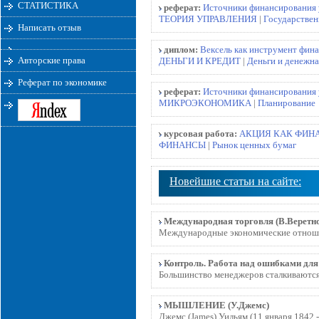
СТАТИСТИКА
реферат:
Источники финансирования 
ТЕОРИЯ УПРАВЛЕНИЯ
|
Государствен
Написать отзыв
диплом:
Вексель как инструмент фин
Авторские права
ДЕНЬГИ И КРЕДИТ
|
Деньги и денежна
Реферат по экономике
реферат:
Источники финансирования 
МИКРОЭКОНОМИКА
|
Планирование
курсовая работа:
АКЦИЯ КАК ФИН
ФИНАНСЫ
|
Рынок ценных бумаг
Новейшие статьи на сайте:
Международная торговля (В.Веретно
Международные экономические отношен
Контроль. Работа над ошибками дл
Большинство менеджеров сталкиваются 
МЫШЛЕНИЕ (У.Джемс)
Джемс (James) Уильям (11 января 1842 -