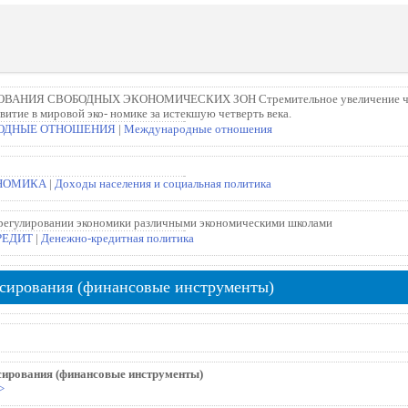
Я СВОБОДНЫХ ЭКОНОМИЧЕСКИХ ЗОН Стремительное увеличение числа сво
витие в мировой эко- номике за истекшую четверть века.
ОДНЫЕ ОТНОШЕНИЯ
|
Международные отношения
НОМИКА
|
Доходы населения и социальная политика
регулировании экономики различными экономическими школами
РЕДИТ
|
Денежно-кредитная политика
сирования (финансовые инструменты)
сирования (финансовые инструменты)
>