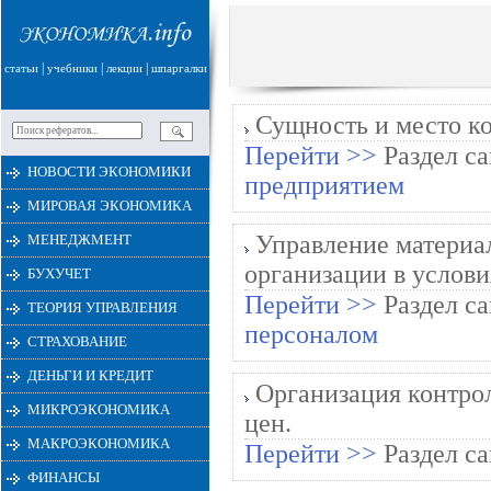
|
|
|
статьи
учебники
лекции
шпаргалки
Сущность и место ко
Перейти >>
Раздел са
НОВОСТИ ЭКОНОМИКИ
предприятием
МИРОВАЯ ЭКОНОМИКА
Управление материа
МЕНЕДЖМЕНТ
организации в услови
БУХУЧЕТ
Перейти >>
Раздел са
ТЕОРИЯ УПРАВЛЕНИЯ
персоналом
СТРАХОВАНИЕ
ДЕНЬГИ И КРЕДИТ
Организация контрол
МИКРОЭКОНОМИКА
цен.
МАКРОЭКОНОМИКА
Перейти >>
Раздел са
ФИНАНСЫ