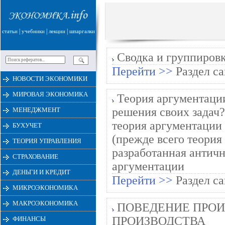
|
|
|
статьи
учебники
лекции
шпаргалки
Сводка и группировк
Перейти >>
Раздел са
НОВОСТИ ЭКОНОМИКИ
МИРОВАЯ ЭКОНОМИКА
Теория аргументации
решения своих задач?
МЕНЕДЖМЕНТ
теория аргументации 
БУХУЧЕТ
(прежде всего теория
ТЕОРИЯ УПРАВЛЕНИЯ
разработанная античн
СТРАХОВАНИЕ
аргументации
ДЕНЬГИ И КРЕДИТ
Перейти >>
Раздел са
МИКРОЭКОНОМИКА
МАКРОЭКОНОМИКА
ПОВЕДЕНИЕ ПРОИ
ПРОИЗВОДСТВА
ФИНАНСЫ