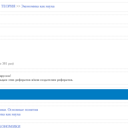
 ТЕОРИЯ
>>
Экономика как наука
о 381 раз)
ирусом!
ьцам этих рефератов и/или создателям рефератов.
мики. Основные понятия
ка как наука
ЭКОНОМИКИ