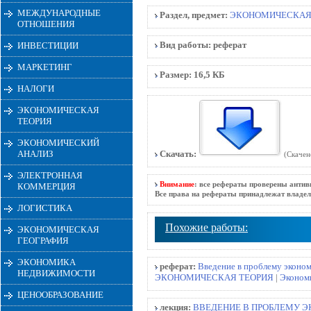
МЕЖДУНАРОДНЫЕ
Раздел, предмет:
ЭКОНОМИЧЕСКАЯ
ОТНОШЕНИЯ
Вид работы:
реферат
ИНВЕСТИЦИИ
МАРКЕТИНГ
Размер:
16,5 КБ
НАЛОГИ
ЭКОНОМИЧЕСКАЯ
ТЕОРИЯ
ЭКОНОМИЧЕСКИЙ
АНАЛИЗ
Скачать:
(Скачен
ЭЛЕКТРОННАЯ
Внимание
: все рефераты проверены антив
КОММЕРЦИЯ
Все права на рефераты принадлежат владел
ЛОГИСТИКА
Похожие работы:
ЭКОНОМИЧЕСКАЯ
ГЕОГРАФИЯ
ЭКОНОМИКА
реферат:
Введение в проблему эконо
НЕДВИЖИМОСТИ
ЭКОНОМИЧЕСКАЯ ТЕОРИЯ
|
Экономи
ЦЕНООБРАЗОВАНИЕ
лекция:
ВВЕДЕНИЕ В ПРОБЛЕМУ 