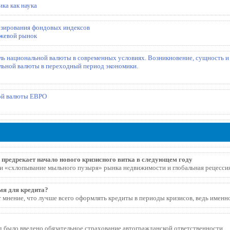
ка как наука
озирования фондовых индексов
ржевой рынок
ль национальной валюты в современных условиях. Возникновение, сущность и 
льной валюты в переходный период экономики.
ой валюты ЕВРО
предрекает начало нового кризисного витка в следующем году
 «схлопывание мыльного пузыря» рынка недвижимости и глобальная рецессия 
мя для кредита?
мнение, что лучше всего оформлять кредиты в периоды кризисов, ведь именн
?
ад было введено обязательное страхование автогражданской ответственности...