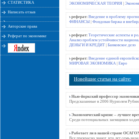
СТАТИСТИКА
ЭКОНОМИЧЕСКАЯ ТЕОРИЯ
|
Экономи
Написать отзыв
реферат:
Введение в проблему прогн
ФИНАНСЫ
|
Фондовая биржа и внеби
Авторские права
реферат:
Теоретические аспекты и ро
Реферат по экономике
Анализ проблем устойчивости национа
ДЕНЬГИ И КРЕДИТ
|
Банковское дело
реферат:
Введение единой европейск
МИРОВАЯ ЭКОНОМИКА
|
Евро
Новейшие статьи на сайте:
Нью-йоркский профессор экономики 
Предсказанные в 2006 Нуриэлем Рубини
Экономический кризис – лучшее вре
Среди потенциальных заемщиков ходит 
Работает ли в нашей стране ОСАГО
Все прекрасно знают, что лет семь наз