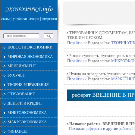
|
|
|
статьи
учебники
лекции
шпаргалки
ТРЕБОВАНИЯ К ДОКУМЕНТАМ, ИЗ
ТЕКШИМ СРОКОМ
Перейти >>
Раздел сайта:
ТЕОРИЯ УП
НОВОСТИ ЭКОНОМИКИ
Рынок: сущность, функции, роль в жи
МИРОВАЯ ЭКОНОМИКА
Перейти >>
Раздел сайта:
МИКРОЭКО
МЕНЕДЖМЕНТ
Нужно ли передавать функции маркети
БУХУЧЕТ
Перейти >>
Раздел сайта:
МАРКЕТИНГ
ТЕОРИЯ УПРАВЛЕНИЯ
СТРАХОВАНИЕ
реферат ВВЕДЕНИЕ В 
ДЕНЬГИ И КРЕДИТ
МИКРОЭКОНОМИКА
МАКРОЭКОНОМИКА
Название работы:
ВВЕДЕНИЕ В П
Похожие рефераты и другие работы >
ФИНАНСЫ