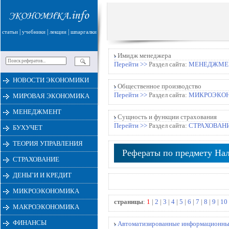
|
|
|
статьи
учебники
лекции
шпаргалки
Имидж менеджера
Перейти >>
Раздел сайта:
МЕНЕДЖМЕ
НОВОСТИ ЭКОНОМИКИ
Общественное производство
Перейти >>
Раздел сайта:
МИКРОЭКО
МИРОВАЯ ЭКОНОМИКА
МЕНЕДЖМЕНТ
Сущность и функции страхования
Перейти >>
Раздел сайта:
СТРАХОВАН
БУХУЧЕТ
ТЕОРИЯ УПРАВЛЕНИЯ
Рефераты по предмету Нал
СТРАХОВАНИЕ
ДЕНЬГИ И КРЕДИТ
МИКРОЭКОНОМИКА
страницы
:
1
|
2
|
3
|
4
|
5
|
6
|
7
|
8
|
9
|
10
МАКРОЭКОНОМИКА
ФИНАНСЫ
Автоматизированные информационные 