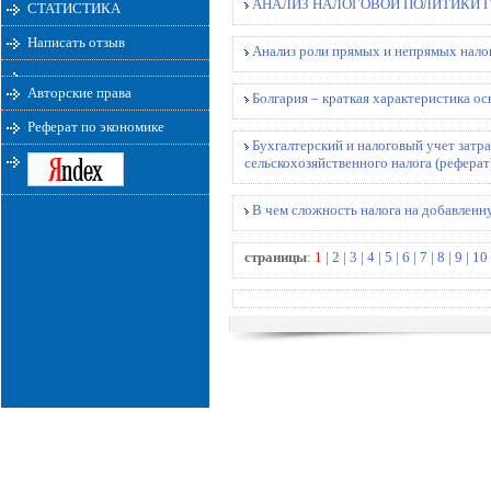
АНАЛИЗ НАЛОГОВОЙ ПОЛИТИКИ ГО
СТАТИСТИКА
Написать отзыв
Анализ роли прямых и непрямых налог
Авторские права
Болгария – краткая характеристика ос
Реферат по экономике
Бухгалтерский и налоговый учет затр
сельскохозяйственного налога (реферат
В чем сложность налога на добавленн
страницы
:
1
|
2
|
3
|
4
|
5
|
6
|
7
|
8
|
9
|
10