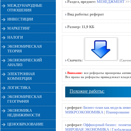
Раздел, предмет:
МЕНЕДЖМЕНТ
>>
МЕЖДУНАРОДНЫЕ
ОТНОШЕНИЯ
Вид работы:
реферат
ИНВЕСТИЦИИ
Размер:
11,9 КБ
МАРКЕТИНГ
НАЛОГИ
ЭКОНОМИЧЕСКАЯ
ТЕОРИЯ
ЭКОНОМИЧЕСКИЙ
Скачать:
(Скачен
АНАЛИЗ
Внимание
: все рефераты проверены антив
ЭЛЕКТРОННАЯ
Все права на рефераты принадлежат владел
КОММЕРЦИЯ
ЛОГИСТИКА
Похожие работы:
ЭКОНОМИЧЕСКАЯ
ГЕОГРАФИЯ
реферат:
Бизнес-план как модель инв
ЭКОНОМИКА
МИКРОЭКОНОМИКА
|
Планирование
НЕДВИЖИМОСТИ
ЦЕНООБРАЗОВАНИЕ
реферат:
Оффшорный бизнес: понятие
МИРОВАЯ ЭКОНОМИКА
|
Глобализац