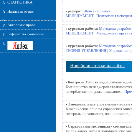
СТАТИСТИКА
реферат:
Женский бизнес
Написать отзыв
МЕНЕДЖМЕНТ
|
Психология менеджм
Авторские права
курсовая работа:
Методика разработ
МЕНЕДЖМЕНТ
|
Менеджмент органи
Реферат по экономике
курсовая работа:
Методика разработ
ТЕОРИЯ УПРАВЛЕНИЯ
|
Управление 
Новейшие статьи на сайте:
Контроль. Работа над ошибками дл
Большинство менеджеров сталкиваются
оскорбление или даже наказание....
Проч
Эмоциональное управление - новые
Классические основы управления опис
контроль, организация, планирование, ..
Страхование мотоцикла - сомнитель
Не так давно, когда я приобрел себе оч