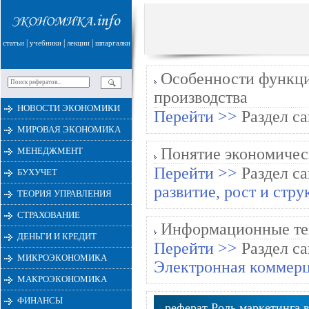
|
|
|
статьи
учебники
лекции
шпаргалки
Особенности функци
производства
НОВОСТИ ЭКОНОМИКИ
Перейти >>
Раздел са
МИРОВАЯ ЭКОНОМИКА
Понятие экономическ
МЕНЕДЖМЕНТ
Перейти >>
Раздел са
БУХУЧЕТ
развитие, рост и стр
ТЕОРИЯ УПРАВЛЕНИЯ
СТРАХОВАНИЕ
Информационные тех
ДЕНЬГИ И КРЕДИТ
Перейти >>
Раздел са
МИКРОЭКОНОМИКА
Электронная коммер
МАКРОЭКОНОМИКА
ФИНАНСЫ
реферат Роль маркетинга