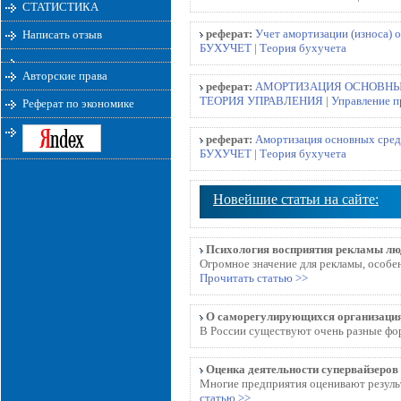
СТАТИСТИКА
реферат:
Учет амортизации (износа) 
Написать отзыв
БУХУЧЕТ
|
Теория бухучета
Авторские права
реферат:
АМОРТИЗАЦИЯ ОСНОВНЫ
ТЕОРИЯ УПРАВЛЕНИЯ
|
Управление 
Реферат по экономике
реферат:
Амортизация основных средс
БУХУЧЕТ
|
Теория бухучета
Новейшие статьи на сайте:
Психология восприятия рекламы л
Огромное значение для рекламы, особе
Прочитать статью >>
О саморегулирующихся организаци
В России существуют очень разные фор
Оценка деятельности супервайзеров
Многие предприятия оценивают результа
статью >>