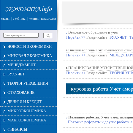
|
|
|
статьи
учебники
лекции
шпаргалки
Вексельное обращение и учет
Перейти >>
Раздел сайта:
БУХУЧЕТ
|
Т
НОВОСТИ ЭКОНОМИКИ
Внешнеторговые экономические отно
Перейти >>
Раздел сайта:
МЕЖДУНАР
МИРОВАЯ ЭКОНОМИКА
МЕНЕДЖМЕНТ
ПЛАНИРОВАНИЕ ХОЗЯЙСТВЕННОЙ
Перейти >>
Раздел сайта:
ТЕОРИЯ УП
БУХУЧЕТ
ТЕОРИЯ УПРАВЛЕНИЯ
курсовая работа Учёт амо
СТРАХОВАНИЕ
условиях
ДЕНЬГИ И КРЕДИТ
МИКРОЭКОНОМИКА
Название работы:
Учёт амортизации
МАКРОЭКОНОМИКА
Похожие рефераты и другие работы >
ФИНАНСЫ