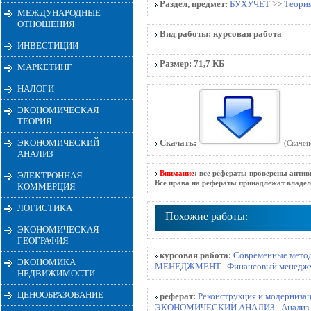
Раздел, предмет:
БУХУЧЕТ
>>
Теория
МЕЖДУНАРОДНЫЕ
ОТНОШЕНИЯ
Вид работы:
курсовая работа
ИНВЕСТИЦИИ
Размер:
71,7 КБ
МАРКЕТИНГ
НАЛОГИ
ЭКОНОМИЧЕСКАЯ
ТЕОРИЯ
ЭКОНОМИЧЕСКИЙ
Скачать:
(Скачен
АНАЛИЗ
Внимание
: все рефераты проверены антив
ЭЛЕКТРОННАЯ
Все права на рефераты принадлежат владел
КОММЕРЦИЯ
ЛОГИСТИКА
Похожие работы:
ЭКОНОМИЧЕСКАЯ
ГЕОГРАФИЯ
курсовая работа:
Современные метод
ЭКОНОМИКА
МЕНЕДЖМЕНТ
|
Финансовый менедж
НЕДВИЖИМОСТИ
ЦЕНООБРАЗОВАНИЕ
реферат:
Реконструкция и модернизац
ЭКОНОМИЧЕСКИЙ АНАЛИЗ
|
Анализ