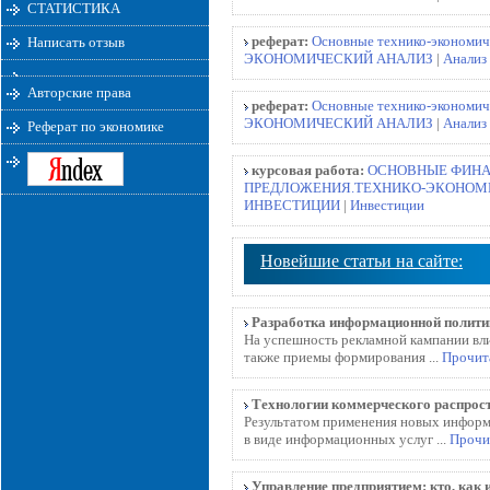
СТАТИСТИКА
реферат:
Основные технико-экономич
Написать отзыв
ЭКОНОМИЧЕСКИЙ АНАЛИЗ
|
Анализ
Авторские права
реферат:
Основные технико-экономич
ЭКОНОМИЧЕСКИЙ АНАЛИЗ
|
Анализ
Реферат по экономике
курсовая работа:
ОСНОВНЫЕ ФИНА
ПРЕДЛОЖЕНИЯ.ТЕХНИКО-ЭКОНОМ
ИНВЕСТИЦИИ
|
Инвестиции
Новейшие статьи на сайте:
Разработка информационной полити
На успешность рекламной кампании влия
также приемы формирования ...
Прочит
Технологии коммерческого распрос
Результатом применения новых информ
в виде информационных услуг ...
Прочи
Управление предприятием: кто, как 