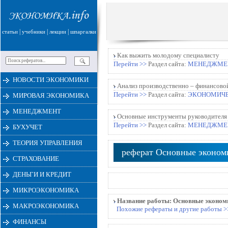
|
|
|
статьи
учебники
лекции
шпаргалки
Как выжить молодому специалисту
Перейти >>
Раздел сайта:
МЕНЕДЖМЕ
НОВОСТИ ЭКОНОМИКИ
Анализ производственно – финансово
Перейти >>
Раздел сайта:
ЭКОНОМИЧЕ
МИРОВАЯ ЭКОНОМИКА
МЕНЕДЖМЕНТ
Основные инструменты руководителя
Перейти >>
Раздел сайта:
МЕНЕДЖМЕ
БУХУЧЕТ
ТЕОРИЯ УПРАВЛЕНИЯ
реферат Основные эконом
СТРАХОВАНИЕ
ДЕНЬГИ И КРЕДИТ
МИКРОЭКОНОМИКА
Название работы:
Основные экономи
МАКРОЭКОНОМИКА
Похожие рефераты и другие работы >
ФИНАНСЫ