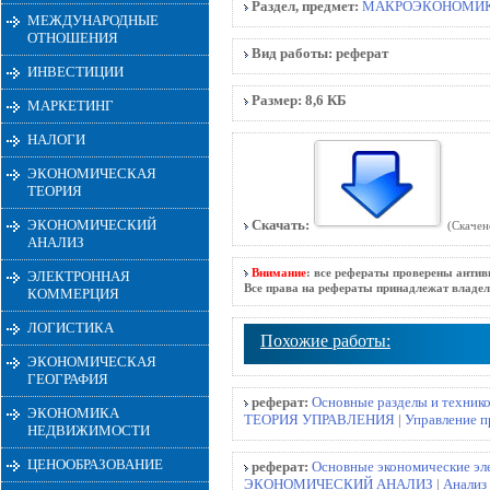
Раздел, предмет:
МАКРОЭКОНОМИ
МЕЖДУНАРОДНЫЕ
ОТНОШЕНИЯ
Вид работы:
реферат
ИНВЕСТИЦИИ
Размер:
8,6 КБ
МАРКЕТИНГ
НАЛОГИ
ЭКОНОМИЧЕСКАЯ
ТЕОРИЯ
ЭКОНОМИЧЕСКИЙ
Скачать:
(Скачен
АНАЛИЗ
Внимание
: все рефераты проверены антив
ЭЛЕКТРОННАЯ
Все права на рефераты принадлежат владел
КОММЕРЦИЯ
ЛОГИСТИКА
Похожие работы:
ЭКОНОМИЧЕСКАЯ
ГЕОГРАФИЯ
реферат:
Основные разделы и техник
ЭКОНОМИКА
ТЕОРИЯ УПРАВЛЕНИЯ
|
Управление 
НЕДВИЖИМОСТИ
ЦЕНООБРАЗОВАНИЕ
реферат:
Основные экономические эл
ЭКОНОМИЧЕСКИЙ АНАЛИЗ
|
Анализ