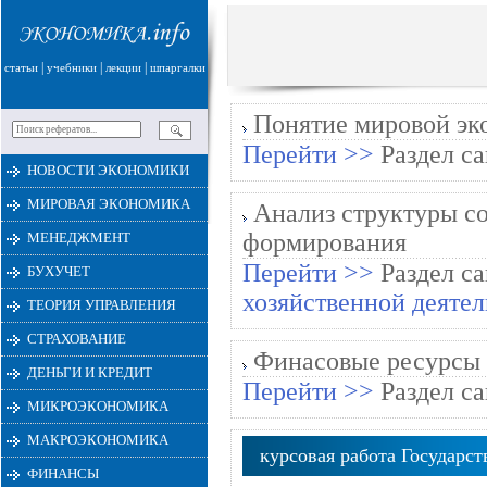
|
|
|
статьи
учебники
лекции
шпаргалки
Понятие мировой эк
Перейти >>
Раздел са
НОВОСТИ ЭКОНОМИКИ
МИРОВАЯ ЭКОНОМИКА
Анализ структуры со
формирования
МЕНЕДЖМЕНТ
Перейти >>
Раздел са
БУХУЧЕТ
хозяйственной деяте
ТЕОРИЯ УПРАВЛЕНИЯ
СТРАХОВАНИЕ
Финасовые ресурсы 
ДЕНЬГИ И КРЕДИТ
Перейти >>
Раздел са
МИКРОЭКОНОМИКА
МАКРОЭКОНОМИКА
курсовая работа Государс
ФИНАНСЫ