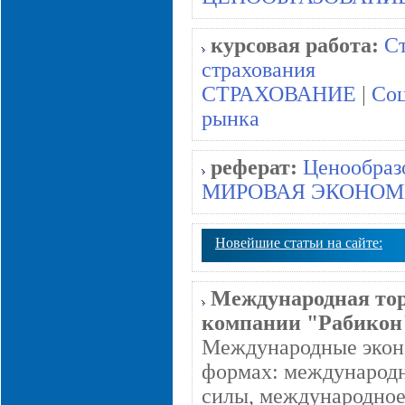
курсовая работа:
Ст
страхования
СТРАХОВАНИЕ
|
Соц
рынка
реферат:
Ценообраз
МИРОВАЯ ЭКОНО
Новейшие статьи на сайте:
Международная тор
компании "Рабикон
Международные эконо
формах: международн
силы, международное 